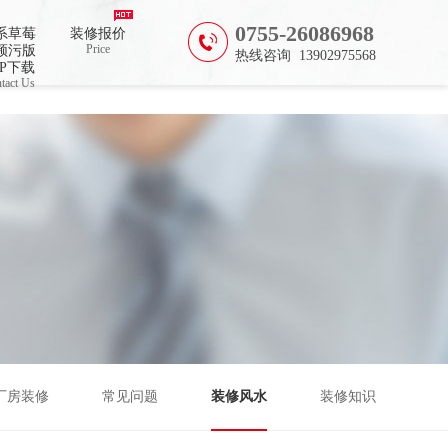
费
0755-26086968
系草莓
装修报价
Price
频污版
热线咨询 13902975568
PP下载
tact Us
厂房装修
常见问题
装修风水
装修知识