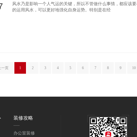
7
风水乃是影响一个人气运的关键，所以不管做什么事情，都应该要
的运用风水，可以更好地强化自身运势。特别是在经
上一页
1
2
3
4
5
6
7
8
9
10
心
装修攻略
办公室装修