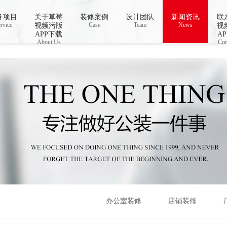
线播放,国产草莓视频在线观看,草莓视频色免
务项目
关于草莓
装修案例
设计团队
新闻资讯
联
rvice
Case
Team
News
视频污版
视
APP下载
A
About Us
Con
办公室装修
店铺装修